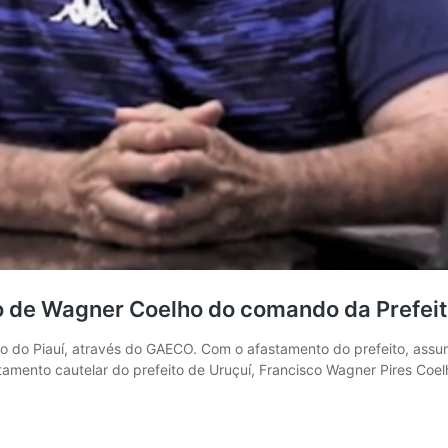
de Wagner Coelho do comando da Prefeit
do do Piauí, através do GAECO. Com o afastamento do prefeito, assu
astamento cautelar do prefeito de Uruçuí, Francisco Wagner Pires Co