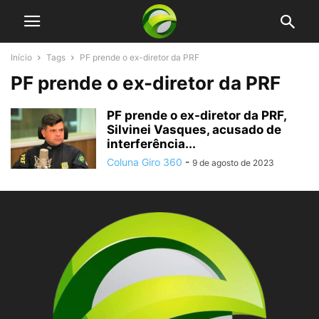
Início
Tags
PF prende o ex-diretor da PRF
PF prende o ex-diretor da PRF
PF prende o ex-diretor da PRF,
Silvinei Vasques, acusado de
interferência...
Coluna Giro 360
-
9 de agosto de 2023