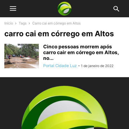
Início
Tags
Carro cai em córrego em Altos
carro cai em córrego em Altos
Cinco pessoas morrem após
carro cair em córrego em Altos,
no...
Portal Cidade Luz
-
1 de janeiro de 2022