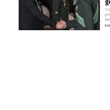
g
O 
ge
Mér
PO