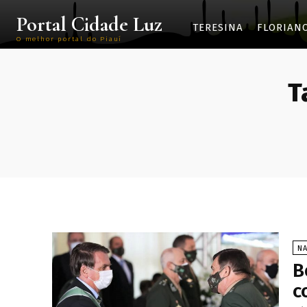
Portal Cidade Luz
TERESINA
FLORIAN
O melhor portal do Piauí
T
N
B
c