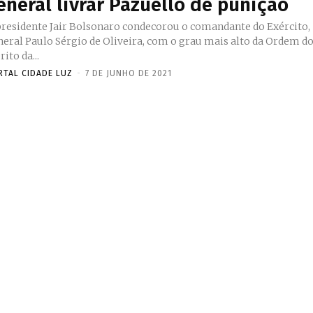
eneral livrar Pazuello de punição
presidente Jair Bolsonaro condecorou o comandante do Exército,
neral Paulo Sérgio de Oliveira, com o grau mais alto da Ordem d
ito da...
RTAL CIDADE LUZ
-
7 DE JUNHO DE 2021