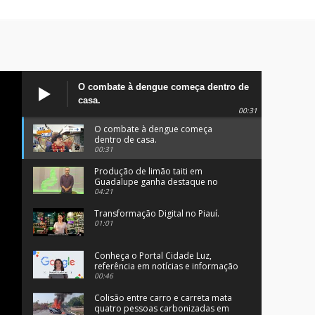
O combate à dengue começa dentro de
casa.
00:31
O combate à dengue começa
dentro de casa.
00:31
Produção de limão taiti em
Guadalupe ganha destaque no
programa Clube Rural.
04:21
Transformação Digital no Piauí.
01:01
Conheça o Portal Cidade Luz,
referência em notícias e informação
no Sul do Piauí.
00:46
Colisão entre carro e carreta mata
quatro pessoas carbonizadas em