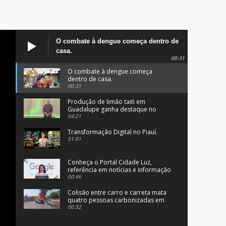
O combate à dengue começa dentro de
casa.
00:31
O combate à dengue começa
dentro de casa.
00:31
Produção de limão taiti em
Guadalupe ganha destaque no
programa Clube Rural.
04:21
Transformação Digital no Piauí.
01:01
Conheça o Portal Cidade Luz,
referência em notícias e informação
no Sul do Piauí.
00:46
Colisão entre carro e carreta mata
quatro pessoas carbonizadas em
Angical, no Piauí.
00:32