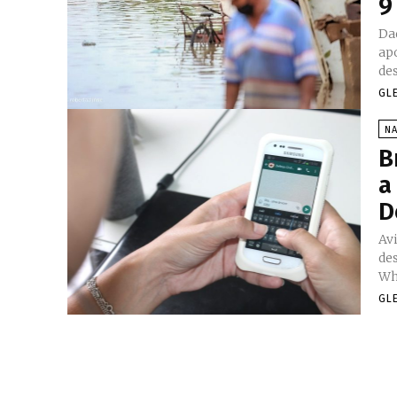
9
Da
ap
de
GL
N
B
a
D
Av
des
Wh
GL