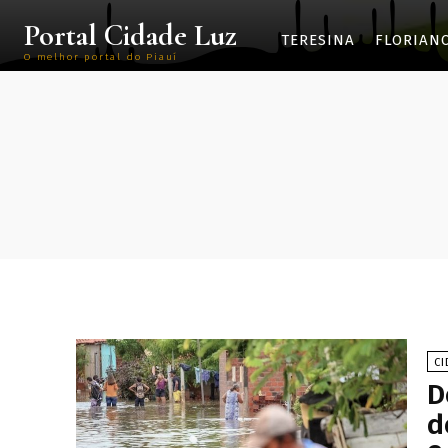
Portal Cidade Luz
TERESINA
FLORIAN
O melhor portal do Piauí
CI
D
d