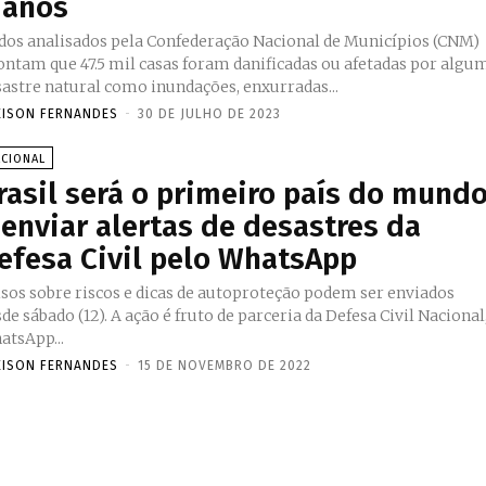
 anos
dos analisados pela Confederação Nacional de Municípios (CNM)
ontam que 47.5 mil casas foram danificadas ou afetadas por algu
sastre natural como inundações, enxurradas...
EISON FERNANDES
-
30 DE JULHO DE 2023
ACIONAL
rasil será o primeiro país do mund
 enviar alertas de desastres da
efesa Civil pelo WhatsApp
isos sobre riscos e dicas de autoproteção podem ser enviados
de sábado (12). A ação é fruto de parceria da Defesa Civil Nacional
atsApp...
EISON FERNANDES
-
15 DE NOVEMBRO DE 2022