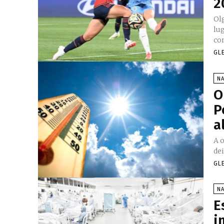
2
Ol
lug
con
GL
N
O
P
a
A 
de
GL
N
E
i