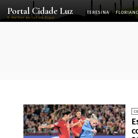
Portal Cidade Luz
TERESINA
FLORIAN
O melhor portal do Piauí
CI
E
c