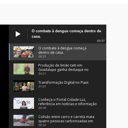
O combate à dengue começa dentro de
casa.
00:31
O combate à dengue começa
dentro de casa.
00:31
Produção de limão taiti em
Guadalupe ganha destaque no
programa Clube Rural.
04:21
Transformação Digital no Piauí.
01:01
Conheça o Portal Cidade Luz,
referência em notícias e informação
no Sul do Piauí.
00:46
Colisão entre carro e carreta mata
quatro pessoas carbonizadas em
Angical, no Piauí.
00:32