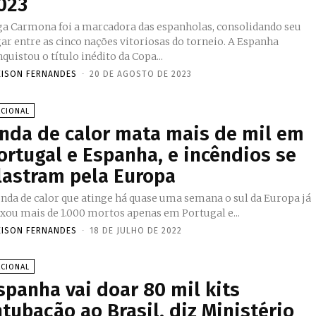
023
ga Carmona foi a marcadora das espanholas, consolidando seu
ar entre as cinco nações vitoriosas do torneio. A Espanha
quistou o título inédito da Copa...
EISON FERNANDES
-
20 DE AGOSTO DE 2023
ACIONAL
nda de calor mata mais de mil em
ortugal e Espanha, e incêndios se
lastram pela Europa
onda de calor que atinge há quase uma semana o sul da Europa já
ixou mais de 1.000 mortos apenas em Portugal e...
EISON FERNANDES
-
18 DE JULHO DE 2022
ACIONAL
spanha vai doar 80 mil kits
ntubação ao Brasil, diz Ministério