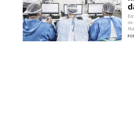
d
Em
os 
Mar
PO