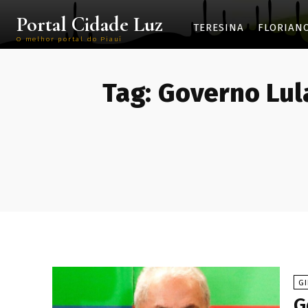
Portal Cidade Luz
TERESINA
FLORIAN
O melhor portal do Piauí
Tag:
Governo Lul
G
G