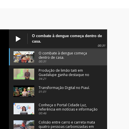
O combate à dengue começa dentro de
casa.
00:31
O combate à dengue começa
dentro de casa.
00:31
Produção de limão taiti em
Guadalupe ganha destaque no
programa Clube Rural.
04:21
Transformação Digital no Piauí.
01:01
Conheça o Portal Cidade Luz,
referência em notícias e informação
no Sul do Piauí.
00:46
Colisão entre carro e carreta mata
quatro pessoas carbonizadas em