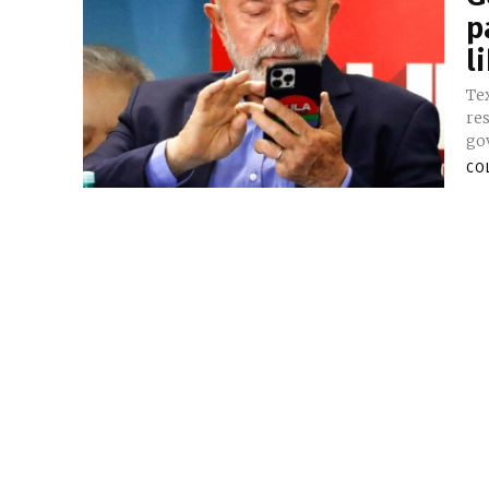
p
l
Te
re
gov
CO