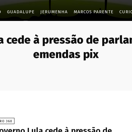
O
GUADALUPE
JERUMENHA
MARCOS PARENTE
CURI
a cede à pressão de parla
emendas pix
IRO 360
overno Lula cede à pressão de