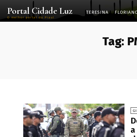
Portal Cidade Luz
TERESINA
FLORIAN
O melhor portal do Piauí
Tag:
P
G
D
a