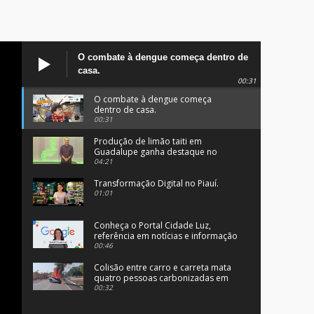
O combate à dengue começa dentro de
casa.
00:31
O combate à dengue começa
dentro de casa.
00:31
Produção de limão taiti em
Guadalupe ganha destaque no
programa Clube Rural.
04:21
Transformação Digital no Piauí.
01:01
Conheça o Portal Cidade Luz,
referência em notícias e informação
no Sul do Piauí.
00:46
Colisão entre carro e carreta mata
quatro pessoas carbonizadas em
Angical, no Piauí.
00:32