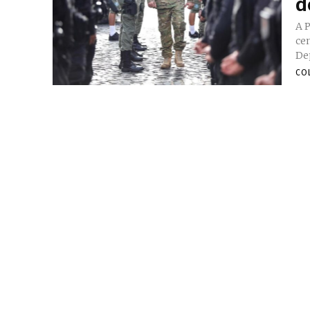
d
A 
cemité
De
CO