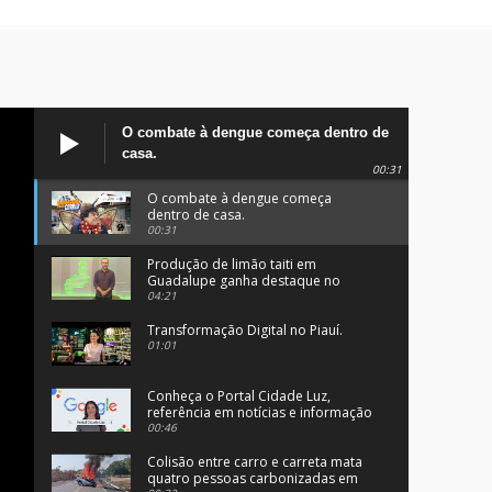
O combate à dengue começa dentro de
casa.
00:31
O combate à dengue começa
dentro de casa.
00:31
Produção de limão taiti em
Guadalupe ganha destaque no
programa Clube Rural.
04:21
Transformação Digital no Piauí.
01:01
Conheça o Portal Cidade Luz,
referência em notícias e informação
no Sul do Piauí.
00:46
Colisão entre carro e carreta mata
quatro pessoas carbonizadas em