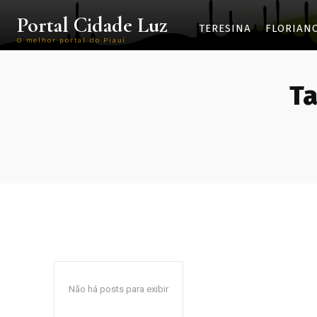
Portal Cidade Luz
TERESINA
FLORIAN
O melhor portal do Piauí
Ta
Não há posts para exibir