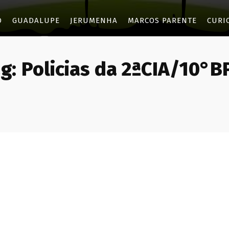
O
GUADALUPE
JERUMENHA
MARCOS PARENTE
CURI
g:
Policias da 2ªCIA/10°