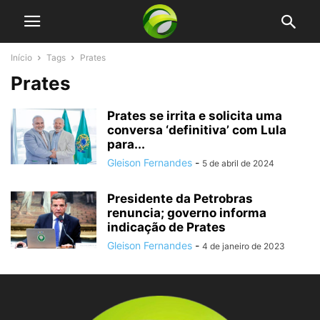
Início
Tags
Prates
Prates
Prates se irrita e solicita uma
conversa ‘definitiva’ com Lula
para...
Gleison Fernandes
-
5 de abril de 2024
Presidente da Petrobras
renuncia; governo informa
indicação de Prates
Gleison Fernandes
-
4 de janeiro de 2023