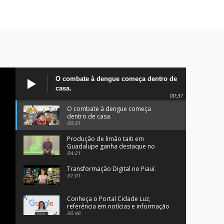
O combate à dengue começa dentro de
casa.
00:31
O combate à dengue começa
dentro de casa.
00:31
Produção de limão taiti em
Guadalupe ganha destaque no
programa Clube Rural.
04:21
Transformação Digital no Piauí.
01:01
Conheça o Portal Cidade Luz,
referência em notícias e informação
no Sul do Piauí.
00:46