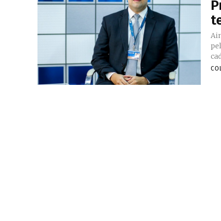
P
t
Ai
pe
ca
CO