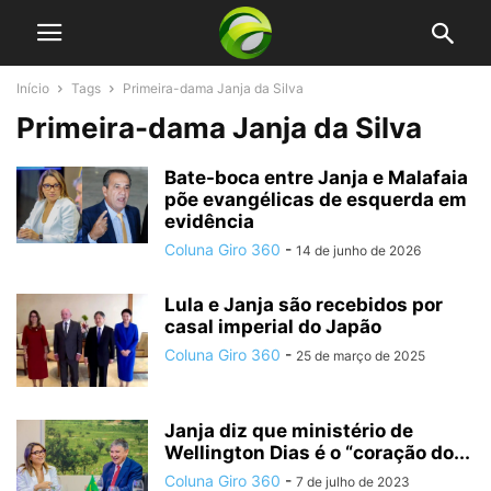
Início
Tags
Primeira-dama Janja da Silva
Primeira-dama Janja da Silva
Bate-boca entre Janja e Malafaia
põe evangélicas de esquerda em
evidência
Coluna Giro 360
-
14 de junho de 2026
Lula e Janja são recebidos por
casal imperial do Japão
Coluna Giro 360
-
25 de março de 2025
Janja diz que ministério de
Wellington Dias é o “coração do...
Coluna Giro 360
-
7 de julho de 2023