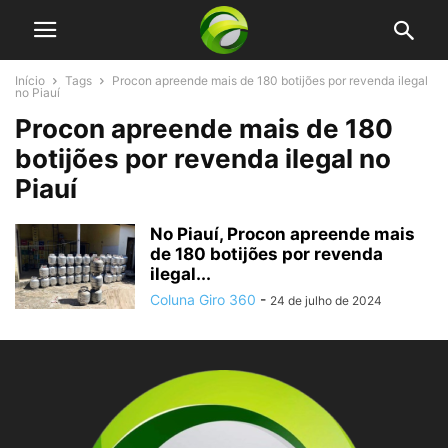
Início
Tags
Procon apreende mais de 180 botijões por revenda ilegal
no Piauí
Procon apreende mais de 180
botijões por revenda ilegal no
Piauí
No Piauí, Procon apreende mais
de 180 botijões por revenda
ilegal...
Coluna Giro 360
-
24 de julho de 2024