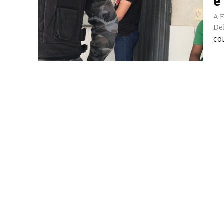
é
A 
CO