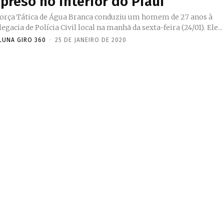
 preso no interior do Piauí
Força Tática de Água Branca conduziu um homem de 27 anos à
Delegacia de Polícia Civil local na manhã da sexta-feira (24/01). Ele...
LUNA GIRO 360
-
25 DE JANEIRO DE 2020