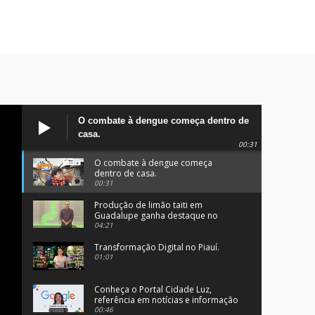
O combate à dengue começa dentro de
casa.
00:31
O combate à dengue começa
dentro de casa.
00:31
Produção de limão taiti em
Guadalupe ganha destaque no
programa Clube Rural.
04:21
Transformação Digital no Piauí.
01:01
Conheça o Portal Cidade Luz,
referência em notícias e informação
no Sul do Piauí.
00:46