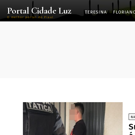
Portal Cidade Luz
TERESINA
FLORIAN
O melhor portal do Piauí
N
S