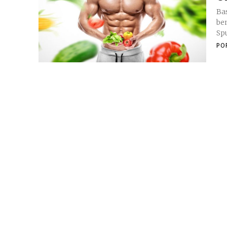
Ba
benefícios. De ac
Spu
PO