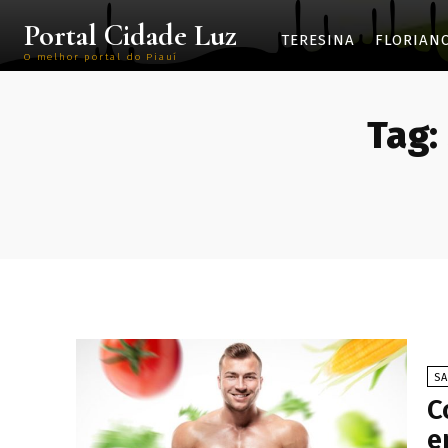
Portal Cidade Luz
TERESINA
FLORIAN
O melhor portal do Piauí
Tag:
SA
C
e