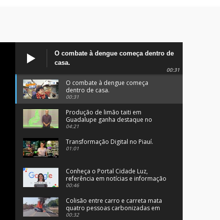
O combate à dengue começa dentro de
casa.
00:31
O combate à dengue começa
dentro de casa.
00:31
Produção de limão taiti em
Guadalupe ganha destaque no
programa Clube Rural.
04:21
Transformação Digital no Piauí.
01:01
Conheça o Portal Cidade Luz,
referência em notícias e informação
no Sul do Piauí.
00:46
Colisão entre carro e carreta mata
quatro pessoas carbonizadas em
Angical, no Piauí.
00:32