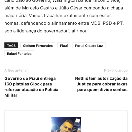
candidato ao Governo, Washington Bandeira como vice,
além de Marcelo Castro e Júlio César compondo a chapa
majoritária. Vamos trabalhar exatamente com esses
nomes, defendendo o alinhamento entre MDB, PSD e PT,
sob a liderança do governador”, afirmou.
TAGS
Gleison Fernandes
Piauí
Portal Cidade Luz
Rafael Fonteles
Artigo anterior
Próximo artigo
Governo do Piauí entrega
Netflix tem autorização da
160 pistolas Glock para
Justiça para cobrar taxas
reforçar atuação da Polícia
para quem divide senhas
Militar