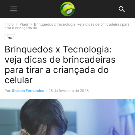
Início
Piauí
Brinquedos x Tecnologia: veja dicas de brincadeiras para
tirar a criançada do...
Piauí
Brinquedos x Tecnologia:
veja dicas de brincadeiras
para tirar a criançada do
celular
Por
Gleison Fernandes
-
28 de fevereiro de 2023