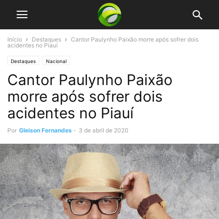
Início
Destaques
Cantor Paulynho Paixão morre após sofrer dois
acidentes no Piauí
Destaques
Nacional
Cantor Paulynho Paixão
morre após sofrer dois
acidentes no Piauí
Por
Gleison Fernandes
-
3 de abril de 2020