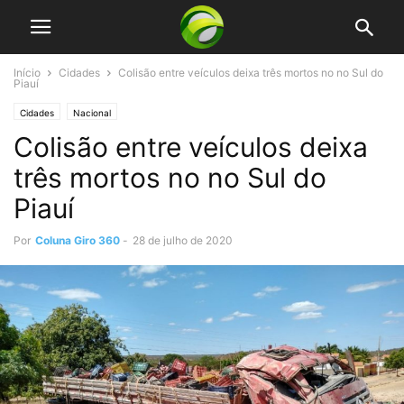
Início
Cidades
Colisão entre veículos deixa três mortos no no Sul do
Piauí
Cidades
Nacional
Colisão entre veículos deixa
três mortos no no Sul do
Piauí
Por
Coluna Giro 360
-
28 de julho de 2020