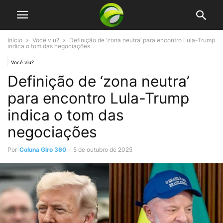
Início
Você viu?
Definição de ‘zona neutra’ para encontro Lula-Trump
indica o tom das negociações
Você viu?
Definição de ‘zona neutra’
para encontro Lula-Trump
indica o tom das
negociações
Por
Coluna Giro 360
-
5 de outubro de 2025