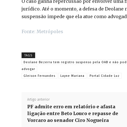
O caso ganha repercussão por envolver uma fi
jurídico. Até o momento, a defesa de Deolane
suspensão impede que ela atue como advogada 
Fonte: Metrópoles
TAGS
Deolane Bezerra tem registro suspenso pela OAB e não po
advogar
Gleison Fernandes
Layne Mariana
Portal Cidade Luz
Artigo anterior
PF admite erro em relatório e afasta
ligação entre Beto Louco e repasse de
Vorcaro ao senador Ciro Nogueira