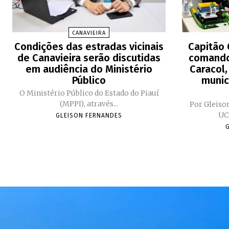
CANAVIEIRA
Condições das estradas vicinais
Capitão 
de Canavieira serão discutidas
comando 
em audiência do Ministério
Caracol,
Público
munic
O Ministério Público do Estado do Piauí
(MPPI), através...
Por Gleiso
GLEISON FERNANDES