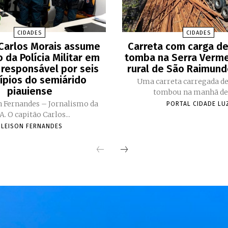
CIDADES
CIDADES
Carlos Morais assume
Carreta com carga d
da Polícia Militar em
tomba na Serra Verme
 responsável por seis
rural de São Raimun
ípios do semiárido
Uma carreta carregada d
piauiense
tombou na manhã des
n Fernandes – Jornalismo da
PORTAL CIDADE LU
UCA. O capitão Carlos...
GLEISON FERNANDES