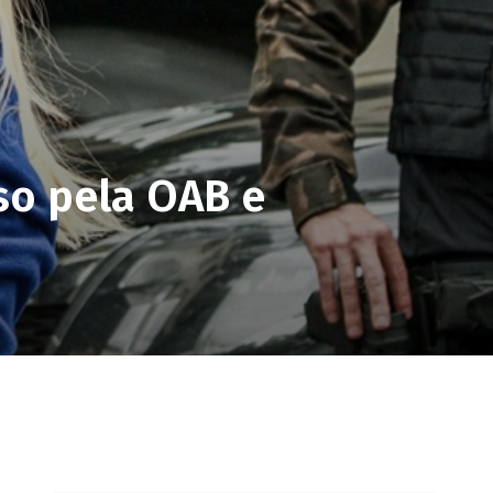
so pela OAB e
pp