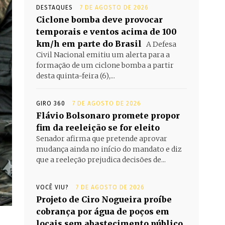
DESTAQUES
7 DE AGOSTO DE 2026
Ciclone bomba deve provocar
temporais e ventos acima de 100
km/h em parte do Brasil
A Defesa
Civil Nacional emitiu um alerta para a
formação de um ciclone bomba a partir
desta quinta-feira (6),...
GIRO 360
7 DE AGOSTO DE 2026
Flávio Bolsonaro promete propor
fim da reeleição se for eleito
Senador afirma que pretende aprovar
mudança ainda no início do mandato e diz
que a reeleção prejudica decisões de...
VOCÊ VIU?
7 DE AGOSTO DE 2026
Projeto de Ciro Nogueira proíbe
cobrança por água de poços em
locais sem abastecimento público