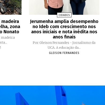
CIDADES
e madeira
Jerumenha amplia desempenho
lha, zona
no Ideb com crescimento nos
do Nonato
anos iniciais e nota inédita nos
anos finais
e madeira
ta...
Por Gleison Fernandes - Jornalismo da
UCA. A educação da...
Z
GLEISON FERNANDES