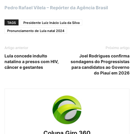
Pedro Rafael Vilela – Repórter da Agência Brasil
TAGS
Presidente Luiz Inácio Lula da Silva
Pronunciamento de Lula natal 2024
Artigo anterior
Próximo artigo
Lula concede indulto
Joel Rodrigues confirma
natalino a presos com HIV,
sondagens do Progressistas
câncer e gestantes
para candidatos ao Governo
do Piauí em 2026
Coluna Giro 360