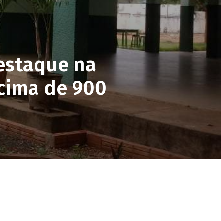
destaque na
cima de 900
pp