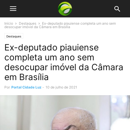
Início
Destaques
Ex-deputado piauiense completa um ano sem
desocupar imóvel da Câmara em Brasília
Destaques
Ex-deputado piauiense
completa um ano sem
desocupar imóvel da Câmara
em Brasília
Por
Portal Cidade Luz
-
10 de julho de 2021