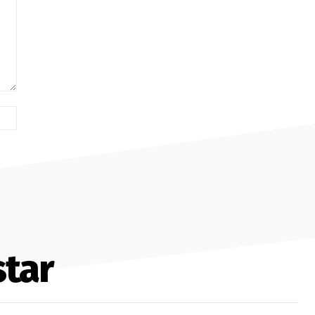
Site:
tar