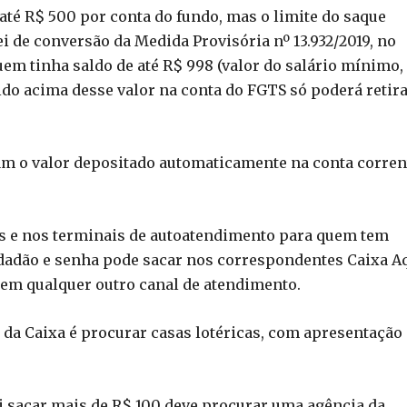
 até R$ 500 por conta do fundo, mas o limite do saque
i de conversão da Medida Provisória nº 13.932/2019, no
uem tinha saldo de até R$ 998 (valor do salário mínimo,
ldo acima desse valor na conta do FGTS só poderá retir
am o valor depositado automaticamente na conta corren
as e nos terminais de autoatendimento para quem tem
dadão e senha pode sacar nos correspondentes Caixa Aq
 em qualquer outro canal de atendimento.
o da Caixa é procurar casas lotéricas, com apresentação
.
 sacar mais de R$ 100 deve procurar uma agência da