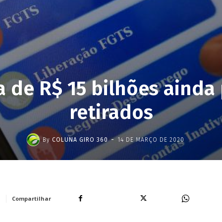
a de R$ 15 bilhões aind
retirados
-
By
COLUNA GIRO 360
14 DE MARÇO DE 2020
Facebook
X
WhatsA
Compartilhar