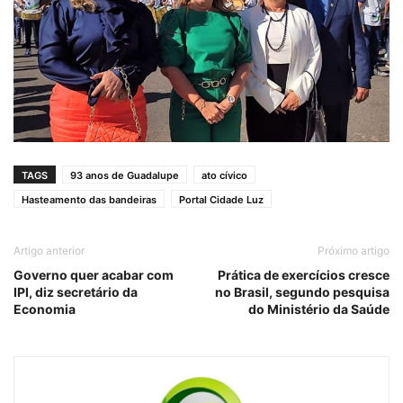
TAGS
93 anos de Guadalupe
ato cívico
Hasteamento das bandeiras
Portal Cidade Luz
Artigo anterior
Próximo artigo
Governo quer acabar com
Prática de exercícios cresce
IPI, diz secretário da
no Brasil, segundo pesquisa
Economia
do Ministério da Saúde