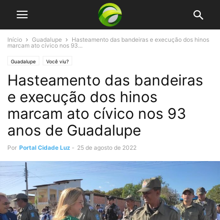
Início
Guadalupe
Hasteamento das bandeiras e execução dos hinos
marcam ato cívico nos 93...
Guadalupe
Você viu?
Hasteamento das bandeiras
e execução dos hinos
marcam ato cívico nos 93
anos de Guadalupe
Por
Portal Cidade Luz
-
25 de agosto de 2022