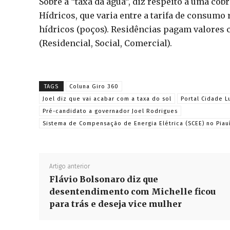
Sobre a “taxa da água”, diz respeito à uma cob
Hídricos, que varia entre a tarifa de consumo 
hídricos (poços). Residências pagam valores 
(Residencial, Social, Comercial).
TAGS
Coluna Giro 360
Joel diz que vai acabar com a taxa do sol
Portal Cidade L
Pré-candidato a governador Joel Rodrigues
Sistema de Compensação de Energia Elétrica (SCEE) no Piau
Artigo anterior
Flávio Bolsonaro diz que
desentendimento com Michelle ficou
para trás e deseja vice mulher