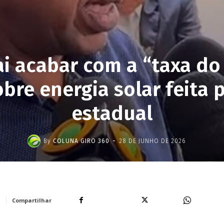
ai acabar com a “taxa do
bre energia solar feita 
estadual
-
By
COLUNA GIRO 360
28 DE JUNHO DE 2026
Facebook
X
WhatsA
Compartilhar