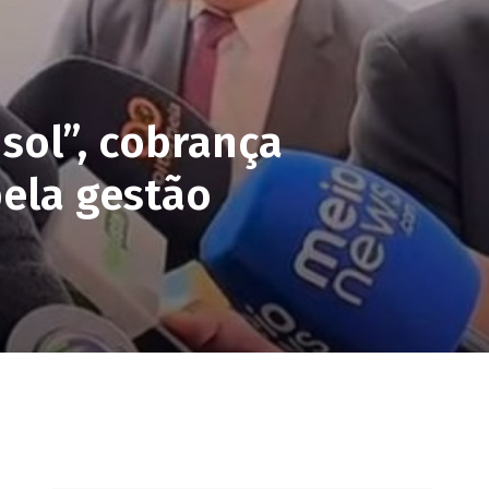
 sol”, cobrança
pela gestão
pp