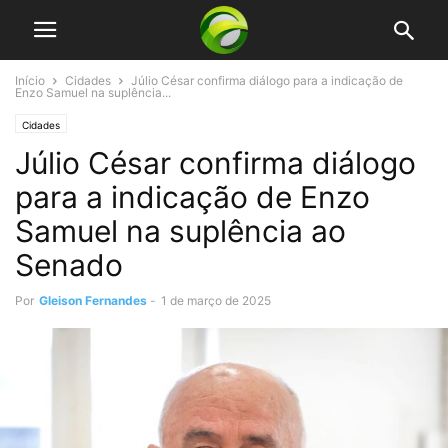
Início
Cidades
Júlio César confirma diálogo para a indicação de
Enzo Samuel na suplência...
Cidades
Júlio César confirma diálogo
para a indicação de Enzo
Samuel na suplência ao
Senado
Por
Gleison Fernandes
-
1 de março de 2025