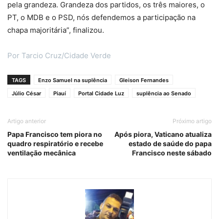
pela grandeza. Grandeza dos partidos, os três maiores, o
PT, o MDB e o PSD, nós defendemos a participação na
chapa majoritária”, finalizou.
Por Tarcio Cruz/Cidade Verde
TAGS
Enzo Samuel na suplência
Gleison Fernandes
Júlio César
Piauí
Portal Cidade Luz
suplência ao Senado
Artigo anterior
Próximo artigo
Papa Francisco tem piora no
Após piora, Vaticano atualiza
quadro respiratório e recebe
estado de saúde do papa
ventilação mecânica
Francisco neste sábado