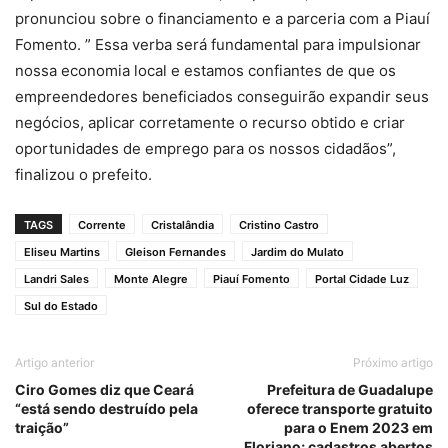
pronunciou sobre o financiamento e a parceria com a Piauí
Fomento. ” Essa verba será fundamental para impulsionar
nossa economia local e estamos confiantes de que os
empreendedores beneficiados conseguirão expandir seus
negócios, aplicar corretamente o recurso obtido e criar
oportunidades de emprego para os nossos cidadãos”,
finalizou o prefeito.
TAGS
Corrente
Cristalândia
Cristino Castro
Eliseu Martins
Gleison Fernandes
Jardim do Mulato
Landri Sales
Monte Alegre
Piauí Fomento
Portal Cidade Luz
Sul do Estado
Artigo anterior
Próximo artigo
Ciro Gomes diz que Ceará
Prefeitura de Guadalupe
“está sendo destruído pela
oferece transporte gratuito
traição”
para o Enem 2023 em
Floriano; cadastros abertos