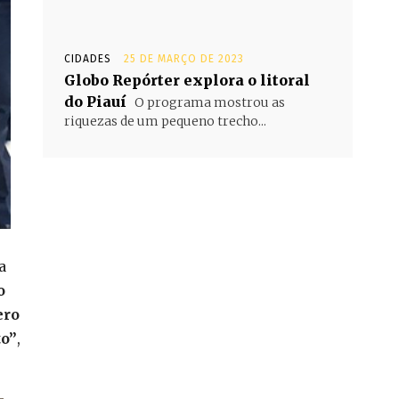
CIDADES
25 DE MARÇO DE 2023
Globo Repórter explora o litoral
do Piauí
O programa mostrou as
riquezas de um pequeno trecho...
a
o
ero
to”
,