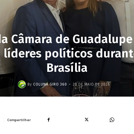
da Câmara de Guadalupe 
 líderes políticos duran
Brasília
-
By
COLUNA GIRO 360
20 DE MAIO DE 2026
Facebook
X
WhatsA
Compartilhar