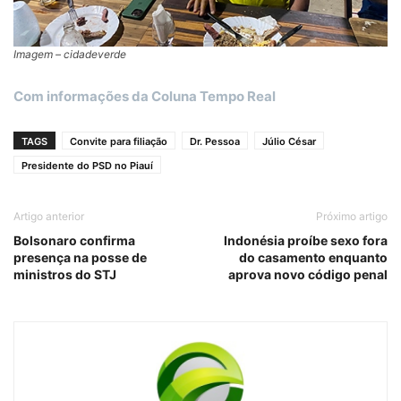
Imagem – cidadeverde
Com informações da Coluna Tempo Real
TAGS
Convite para filiação
Dr. Pessoa
Júlio César
Presidente do PSD no Piauí
Artigo anterior
Próximo artigo
Bolsonaro confirma
Indonésia proíbe sexo fora
presença na posse de
do casamento enquanto
ministros do STJ
aprova novo código penal