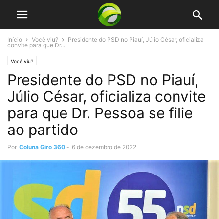
Início
Você viu?
Presidente do PSD no Piauí, Júlio César, oficializa
convite para que Dr....
Você viu?
Presidente do PSD no Piauí,
Júlio César, oficializa convite
para que Dr. Pessoa se filie
ao partido
Por
Coluna Giro 360
-
6 de dezembro de 2022