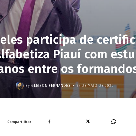
eles participa de certifi
lfabetiza Piauí com est
anos entre os formando
-
By
GLEISON FERNANDES
27 DE MAIO DE 2026
Facebook
X
WhatsA
Compartilhar