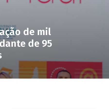
cação de mil
udante de 95
s
pp