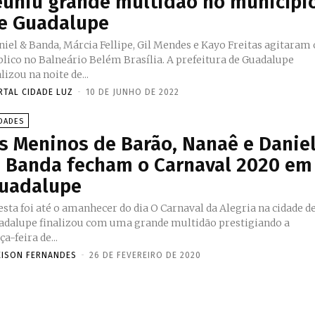
euniu grande multidão no municípi
e Guadalupe
niel & Banda, Márcia Fellipe, Gil Mendes e Kayo Freitas agitaram 
co no Balneário Belém Brasília. A prefeitura de Guadalupe
lizou na noite de...
RTAL CIDADE LUZ
-
10 DE JUNHO DE 2022
DADES
s Meninos de Barão, Nanaê e Danie
 Banda fecham o Carnaval 2020 em
uadalupe
a foi até o amanhecer do dia O Carnaval da Alegria na cidade de
adalupe finalizou com uma grande multidão prestigiando a
ça-feira de...
EISON FERNANDES
-
26 DE FEVEREIRO DE 2020