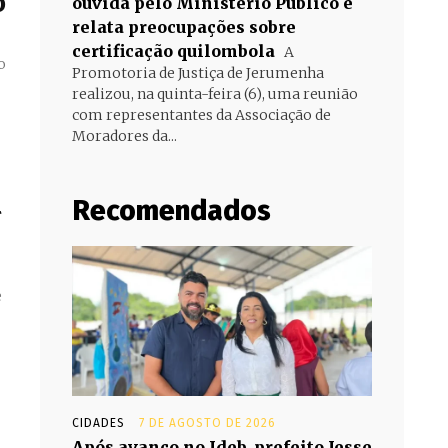
o
ouvida pelo Ministério Público e
relata preocupações sobre
certificação quilombola
A
o
Promotoria de Justiça de Jerumenha
realizou, na quinta-feira (6), uma reunião
com representantes da Associação de
Moradores da...
l
Recomendados
CIDADES
7 DE AGOSTO DE 2026
Após avanço no Ideb, prefeito Jesse