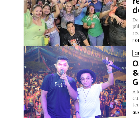
r
d
Da
públi
rea
PO
CI
O
&
G
A fest
Gu
ter
GL