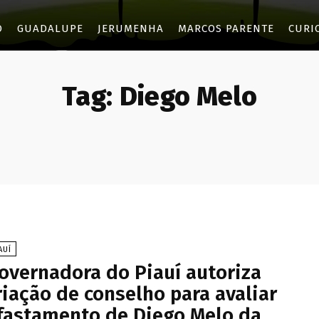
O
GUADALUPE
JERUMENHA
MARCOS PARENTE
CURI
Tag:
Diego Melo
AUÍ
overnadora do Piauí autoriza
riação de conselho para avaliar
fastamento de Diego Melo da