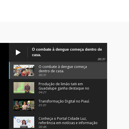
O combate à dengue começa dentro de
casa.
00:31
O combate à dengue começa
dentro de casa.
00:31
Produção de limão taiti em
Guadalupe ganha destaque no
programa Clube Rural.
04:21
Transformação Digital no Piauí.
01:01
Conheça o Portal Cidade Luz,
referência em notícias e informação
no Sul do Piauí.
00:46