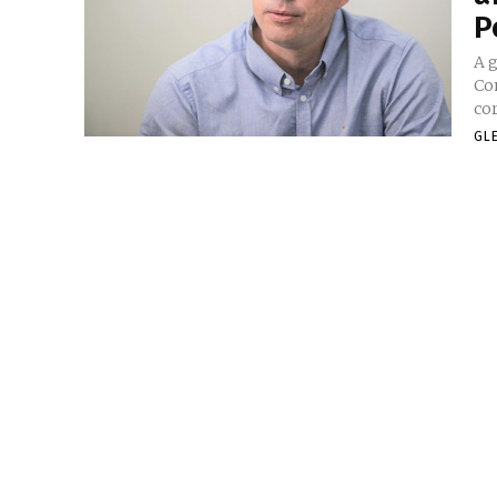
P
A 
Co
co
GL