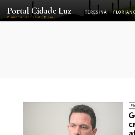
Portal Cidade Luz
TERESINA
FLORIAN
O melhor portal do Piauí
PI
G
c
a