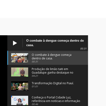
O combate à dengue começa dentro de
casa.
00:31
O combate à dengue começa
dentro de casa.
00:31
Produção de limão taiti em
Guadalupe ganha destaque no
programa Clube Rural.
04:21
Transformação Digital no Piauí.
01:01
Conheça o Portal Cidade Luz,
referência em notícias e informação
no Sul do Piauí.
00:46