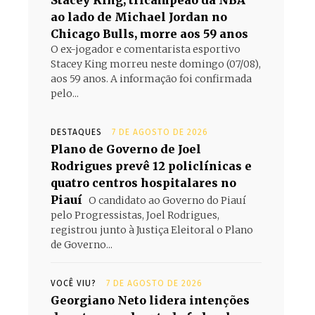
Stacey King, tricampeão da NBA
ao lado de Michael Jordan no
Chicago Bulls, morre aos 59 anos
O ex-jogador e comentarista esportivo
Stacey King morreu neste domingo (07/08),
aos 59 anos. A informação foi confirmada
pelo...
DESTAQUES
7 DE AGOSTO DE 2026
Plano de Governo de Joel
Rodrigues prevê 12 policlínicas e
quatro centros hospitalares no
Piauí
O candidato ao Governo do Piauí
pelo Progressistas, Joel Rodrigues,
registrou junto à Justiça Eleitoral o Plano
de Governo...
VOCÊ VIU?
7 DE AGOSTO DE 2026
Georgiano Neto lidera intenções