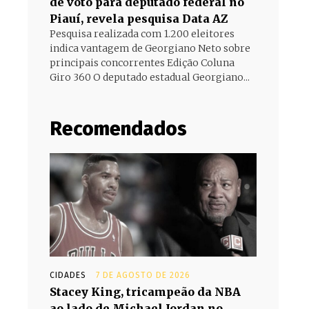
de voto para deputado federal no
Piauí, revela pesquisa Data AZ
Pesquisa realizada com 1.200 eleitores
indica vantagem de Georgiano Neto sobre
principais concorrentes Edição Coluna
Giro 360 O deputado estadual Georgiano...
Recomendados
CIDADES
7 DE AGOSTO DE 2026
Stacey King, tricampeão da NBA
ao lado de Michael Jordan no