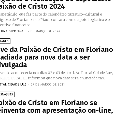
aixão de Cristo 2024
spetáculo, que faz parte do calendário turístico-cultural e
igioso de Floriano e do Piauí, contará com o apoio logístico e o
entivo financeiro...
LUNA GIRO 360
-
7 DE MARÇO DE 2024
DADES
ive da Paixão de Cristo em Floriano
 adiada para nova data a ser
ivulgada
vento aconteceria nos dias 02 e 03 de abril. Ao Portal Cidade Luz,
GRUPO ESCALET informou que nova data será anunciada tão...
RTAL CIDADE LUZ
-
27 DE MARÇO DE 2021
ESTAQUES
aixão de Cristo em Floriano se
einventa com apresentação on-line,