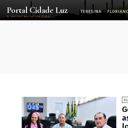
Portal Cidade Luz
TERESINA
FLORIAN
O melhor portal do Piauí
F
G
a
l