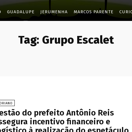
O
GUADALUPE
JERUMENHA
MARCOS PARENTE
CURI
Tag:
Grupo Escalet
LORIANO
estão do prefeito Antônio Reis
ssegura incentivo financeiro e
ogístico à realização do espetáculo