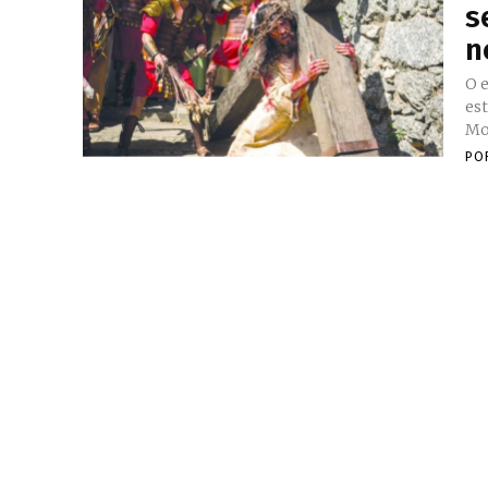
s
n
O 
est
PO