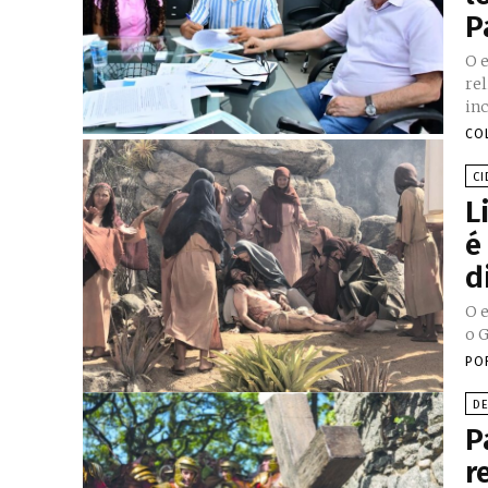
P
O e
rel
inc
CO
CI
L
é
d
O e
o 
PO
D
P
r