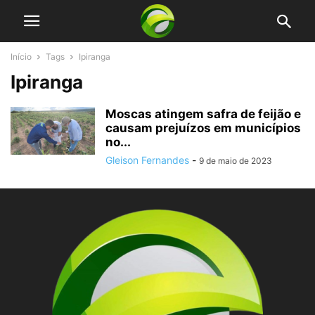
Início
Tags
Ipiranga
Ipiranga
Moscas atingem safra de feijão e
causam prejuízos em municípios
no...
Gleison Fernandes
-
9 de maio de 2023