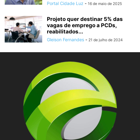
Portal Cidade Luz
-
16 de maio de 2025
Projeto quer destinar 5% das
vagas de emprego a PCDs,
reabilitados...
Gleison Fernandes
-
21 de julho de 2024