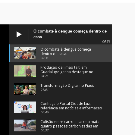
O combate à dengue começa dentro de
casa.
00:31
O combate à dengue começa
dentro de casa.
00:31
Produção de limão taiti em
Guadalupe ganha destaque no
programa Clube Rural.
04:21
Transformação Digital no Piauí.
01:01
Conheça o Portal Cidade Luz,
referência em notícias e informação
no Sul do Piauí.
00:46
Colisão entre carro e carreta mata
quatro pessoas carbonizadas em
Angical, no Piauí.
00:32