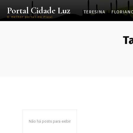
Portal Cidade Luz
TERESINA
FLORIAN
O melhor portal do Piauí
T
Não há posts para exibir