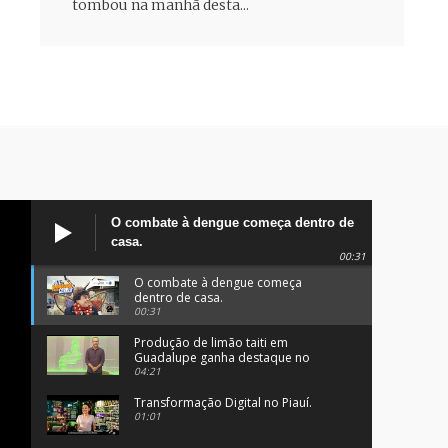
tombou na manhã desta...
O combate à dengue começa dentro de
casa.
00:31
O combate à dengue começa
dentro de casa.
00:31
Produção de limão taiti em
Guadalupe ganha destaque no
programa Clube Rural.
04:21
Transformação Digital no Piauí.
01:01