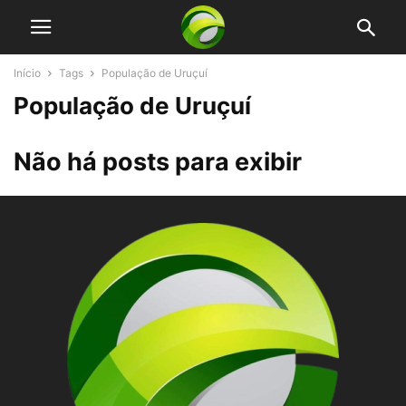
Início
Tags
População de Uruçuí
População de Uruçuí
Não há posts para exibir