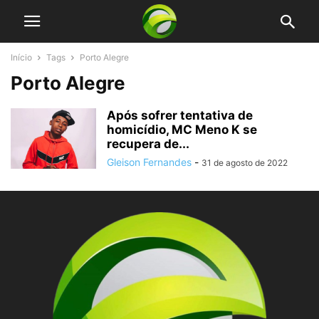
Início
Tags
Porto Alegre
Porto Alegre
Após sofrer tentativa de
homicídio, MC Meno K se
recupera de...
Gleison Fernandes
-
31 de agosto de 2022