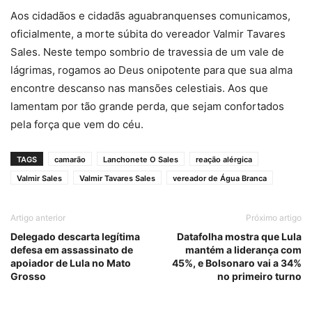
Aos cidadãos e cidadãs aguabranquenses comunicamos,
oficialmente, a morte súbita do vereador Valmir Tavares
Sales. Neste tempo sombrio de travessia de um vale de
lágrimas, rogamos ao Deus onipotente para que sua alma
encontre descanso nas mansões celestiais. Aos que
lamentam por tão grande perda, que sejam confortados
pela força que vem do céu.
TAGS
camarão
Lanchonete O Sales
reação alérgica
Valmir Sales
Valmir Tavares Sales
vereador de Água Branca
Artigo anterior
Próximo artigo
Delegado descarta legítima
Datafolha mostra que Lula
defesa em assassinato de
mantém a liderança com
apoiador de Lula no Mato
45%, e Bolsonaro vai a 34%
Grosso
no primeiro turno