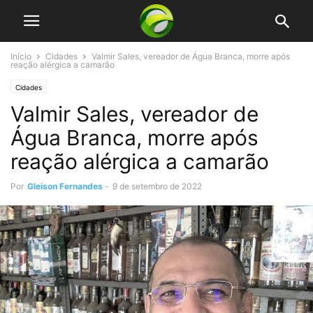
Início
Cidades
Valmir Sales, vereador de Água Branca, morre após
reação alérgica a camarão
Cidades
Valmir Sales, vereador de
Água Branca, morre após
reação alérgica a camarão
Por
Gleison Fernandes
-
9 de setembro de 2022