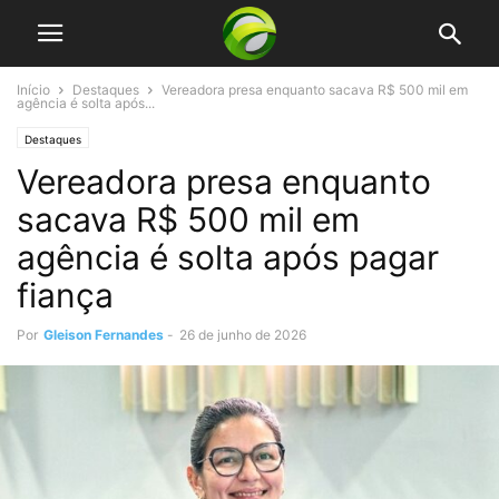
Início
Destaques
Vereadora presa enquanto sacava R$ 500 mil em
agência é solta após...
Destaques
Vereadora presa enquanto
sacava R$ 500 mil em
agência é solta após pagar
fiança
Por
Gleison Fernandes
-
26 de junho de 2026