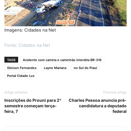
Imagens: Cidades na Net
Fonte: Cidades na Net
TAGS
Acidente com carreta e caminhão interdita BR-316
Gleison Fernandes
Layne Mariana
no Sul do Piauí
Portal Cidade Luz
Artigo anterior
Próximo artigo
Inscrições do Prouni para 2º
Charles Pessoa anuncia pré-
semestre começam terça-
candidatura a deputado
feira, 7
federal