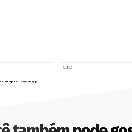
E-
mail:*
a vez que eu comentar.
cê também pode gos