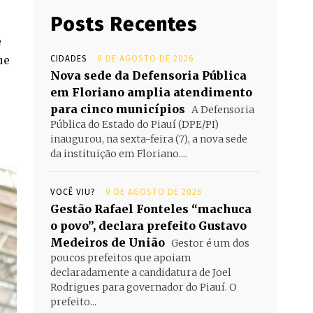
Posts Recentes
e
ue
CIDADES
9 DE AGOSTO DE 2026
Nova sede da Defensoria Pública
em Floriano amplia atendimento
para cinco municípios
A Defensoria
Pública do Estado do Piauí (DPE/PI)
inaugurou, na sexta-feira (7), a nova sede
da instituição em Floriano....
VOCÊ VIU?
9 DE AGOSTO DE 2026
Gestão Rafael Fonteles “machuca
o povo”, declara prefeito Gustavo
Medeiros de União
Gestor é um dos
poucos prefeitos que apoiam
declaradamente a candidatura de Joel
Rodrigues para governador do Piauí. O
prefeito...