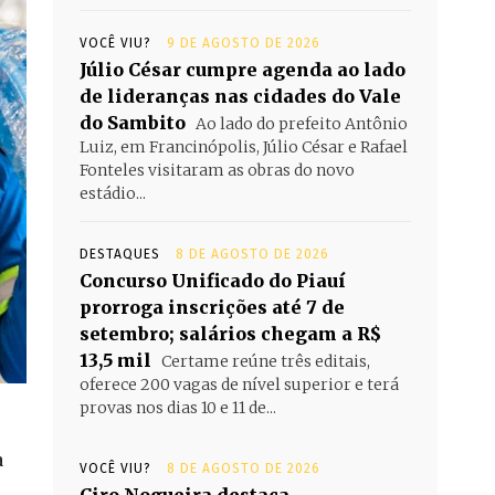
VOCÊ VIU?
9 DE AGOSTO DE 2026
Júlio César cumpre agenda ao lado
de lideranças nas cidades do Vale
do Sambito
Ao lado do prefeito Antônio
Luiz, em Francinópolis, Júlio César e Rafael
Fonteles visitaram as obras do novo
estádio...
DESTAQUES
8 DE AGOSTO DE 2026
Concurso Unificado do Piauí
prorroga inscrições até 7 de
setembro; salários chegam a R$
13,5 mil
Certame reúne três editais,
oferece 200 vagas de nível superior e terá
provas nos dias 10 e 11 de...
a
VOCÊ VIU?
8 DE AGOSTO DE 2026