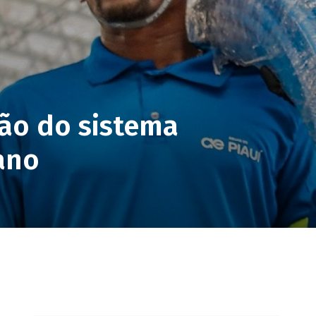
ão do sistema
ano
pp