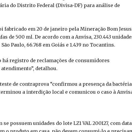
ária do Distrito Federal (Divisa-DF) para análise de
foi fabricado em 20 de janeiro pela Mineração Bom Jesus
rafas de 500 ml. De acordo com a Anvisa, 230.443 unidade
e São Paulo, 66.768 em Goiás e 1.439 no Tocantins.
 há registro de reclamações de consumidores
e atendimento”, detalhou.
teste de contraprova “confirmou a presença da bactéria
terminou a interdição local e comunicou o caso à Anvisa
 se possuem unidades do lote LZ1 VAL 200127, com data
nham o produto em casa, não devem consumi-lo e precisa