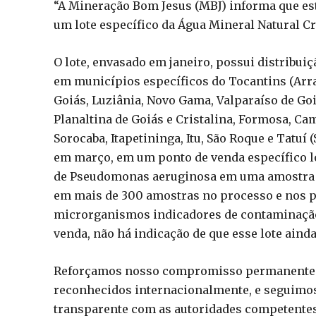
“A Mineração Bom Jesus (MBJ) informa que est
um lote específico da Água Mineral Natural C
O lote, envasado em janeiro, possui distribuiç
em municípios específicos do Tocantins (Arra
Goiás, Luziânia, Novo Gama, Valparaíso de Goi
Planaltina de Goiás e Cristalina, Formosa, Cam
Sorocaba, Itapetininga, Itu, São Roque e Tatuí (
em março, em um ponto de venda específico loc
de Pseudomonas aeruginosa em uma amostra co
em mais de 300 amostras no processo e nos p
microrganismos indicadores de contaminação.
venda, não há indicação de que esse lote aind
Reforçamos nosso compromisso permanente c
reconhecidos internacionalmente, e seguimos
transparente com as autoridades competentes