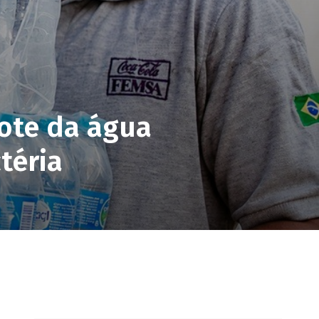
ote da água
téria
pp