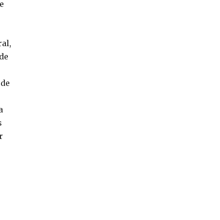
e
al,
 de
 de
,
a
s
r