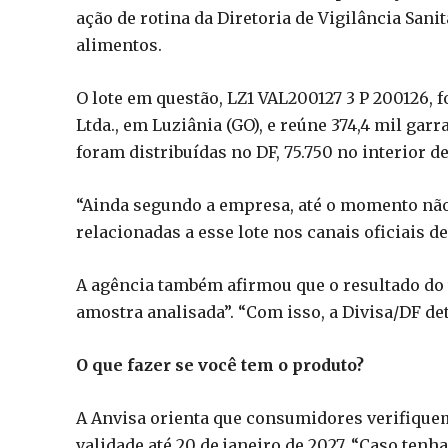
ação de rotina da Diretoria de Vigilância Sanit
alimentos.
O lote em questão, LZ1 VAL200127 3 P 200126, 
Ltda., em Luziânia (GO), e reúne 374,4 mil gar
foram distribuídas no DF, 75.750 no interior d
“Ainda segundo a empresa, até o momento não
relacionadas a esse lote nos canais oficiais d
A agência também afirmou que o resultado do 
amostra analisada”. “Com isso, a Divisa/DF de
O que fazer se você tem o produto?
A Anvisa orienta que consumidores verifiquem
validade até 20 de janeiro de 2027. “Caso te