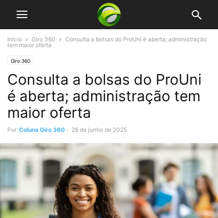
Início
Giro 360
Consulta a bolsas do ProUni é aberta; administração
tem maior oferta
Giro 360
Consulta a bolsas do ProUni
é aberta; administração tem
maior oferta
Por
Coluna Giro 360
-
28 de junho de 2025