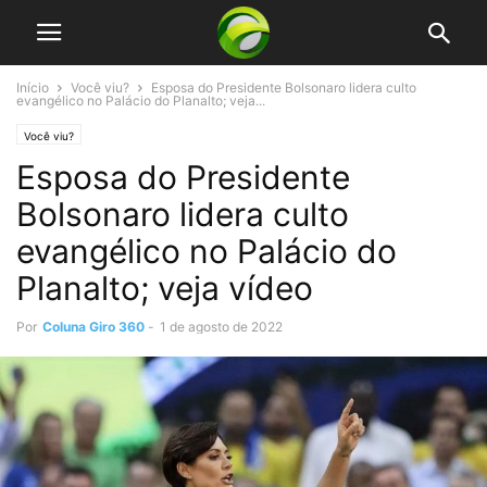
Início
Você viu?
Esposa do Presidente Bolsonaro lidera culto
evangélico no Palácio do Planalto; veja...
Você viu?
Esposa do Presidente
Bolsonaro lidera culto
evangélico no Palácio do
Planalto; veja vídeo
Por
Coluna Giro 360
-
1 de agosto de 2022