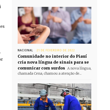
i
tes
NACIONAL
21 DE FEVEREIRO DE 2022
o
Comunidade no interior do Piauí
or
cria nova língua de sinais para se
comunicar com surdos
A nova língua,
chamada Cena, chamou a atenção de...