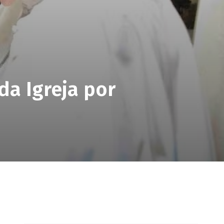
 da Igreja por
pp