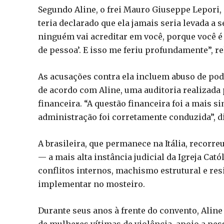
Segundo Aline, o frei Mauro Giuseppe Lepori,
teria declarado que ela jamais seria levada a s
ninguém vai acreditar em você, porque você é 
de pessoa’. E isso me feriu profundamente”, rel
As acusações contra ela incluem abuso de pode
de acordo com Aline, uma auditoria realizada 
financeira. “A questão financeira foi a mais s
administração foi corretamente conduzida”, d
A brasileira, que permanece na Itália, recorr
— a mais alta instância judicial da Igreja Cató
conflitos internos, machismo estrutural e res
implementar no mosteiro.
Durante seus anos à frente do convento, Alin
de mulheres vítimas de violência, apoio a pes