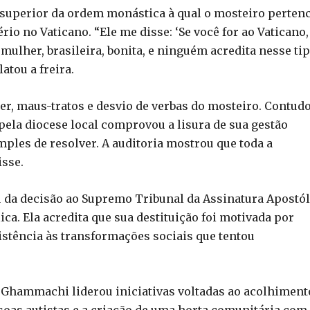
 superior da ordem monástica à qual o mosteiro pertenc
ério no Vaticano. “Ele me disse: ‘Se você for ao Vaticano,
mulher, brasileira, bonita, e ninguém acredita nesse ti
atou a freira.
r, maus-tratos e desvio de verbas do mosteiro. Contudo
pela diocese local comprovou a lisura de sua gestão
imples de resolver. A auditoria mostrou que toda a
isse.
eu da decisão ao Supremo Tribunal da Assinatura Apostól
lica. Ela acredita que sua destituição foi motivada por
istência às transformações sociais que tentou
e Ghammachi liderou iniciativas voltadas ao acolhiment
soas autistas e a criação de uma horta comunitária com