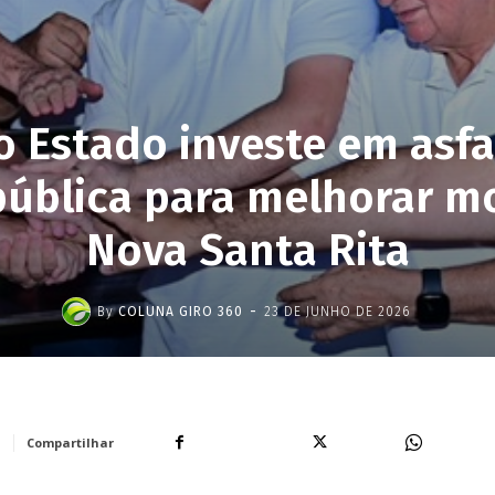
 Estado investe em asf
pública para melhorar m
Nova Santa Rita
-
By
COLUNA GIRO 360
23 DE JUNHO DE 2026
Facebook
X
WhatsA
Compartilhar